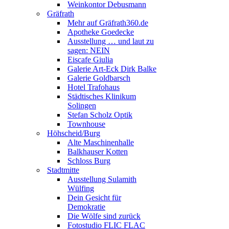
Weinkontor Debusmann
Gräfrath
Mehr auf Gräfrath360.de
Apotheke Goedecke
Ausstellung … und laut zu
sagen: NEIN
Eiscafe Giulia
Galerie Art-Eck Dirk Balke
Galerie Goldbarsch
Hotel Trafohaus
Städtisches Klinikum
Solingen
Stefan Scholz Optik
Townhouse
Höhscheid/Burg
Alte Maschinenhalle
Balkhauser Kotten
Schloss Burg
Stadtmitte
Ausstellung Sulamith
Wülfing
Dein Gesicht für
Demokratie
Die Wölfe sind zurück
Fotostudio FLIC FLAC