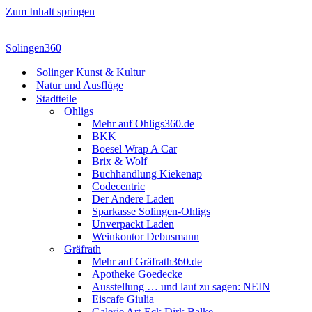
Zum Inhalt springen
Solingen360
Solinger Kunst & Kultur
Natur und Ausflüge
Stadtteile
Ohligs
Mehr auf Ohligs360.de
BKK
Boesel Wrap A Car
Brix & Wolf
Buchhandlung Kiekenap
Codecentric
Der Andere Laden
Sparkasse Solingen-Ohligs
Unverpackt Laden
Weinkontor Debusmann
Gräfrath
Mehr auf Gräfrath360.de
Apotheke Goedecke
Ausstellung … und laut zu sagen: NEIN
Eiscafe Giulia
Galerie Art-Eck Dirk Balke