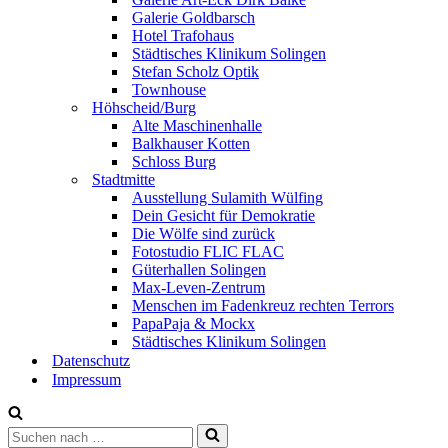
Galerie Goldbarsch
Hotel Trafohaus
Städtisches Klinikum Solingen
Stefan Scholz Optik
Townhouse
Höhscheid/Burg
Alte Maschinenhalle
Balkhauser Kotten
Schloss Burg
Stadtmitte
Ausstellung Sulamith Wülfing
Dein Gesicht für Demokratie
Die Wölfe sind zurück
Fotostudio FLIC FLAC
Güterhallen Solingen
Max-Leven-Zentrum
Menschen im Fadenkreuz rechten Terrors
PapaPaja & Mockx
Städtisches Klinikum Solingen
Datenschutz
Impressum
Suchen