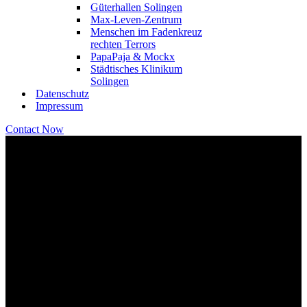
Güterhallen Solingen
Max-Leven-Zentrum
Menschen im Fadenkreuz
rechten Terrors
PapaPaja & Mockx
Städtisches Klinikum
Solingen
Datenschutz
Impressum
Contact Now