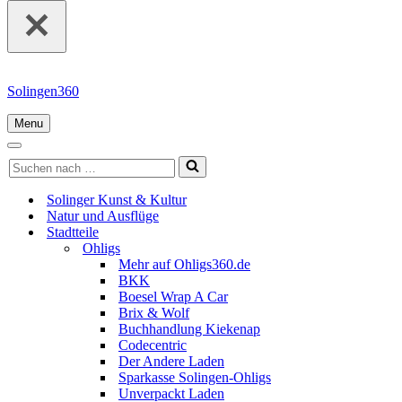
nach …
Solingen360
Menu
Navigationsmenü
Navigationsmenü
Suchen
nach …
Solinger Kunst & Kultur
Natur und Ausflüge
Stadtteile
Ohligs
Mehr auf Ohligs360.de
BKK
Boesel Wrap A Car
Brix & Wolf
Buchhandlung Kiekenap
Codecentric
Der Andere Laden
Sparkasse Solingen-Ohligs
Unverpackt Laden